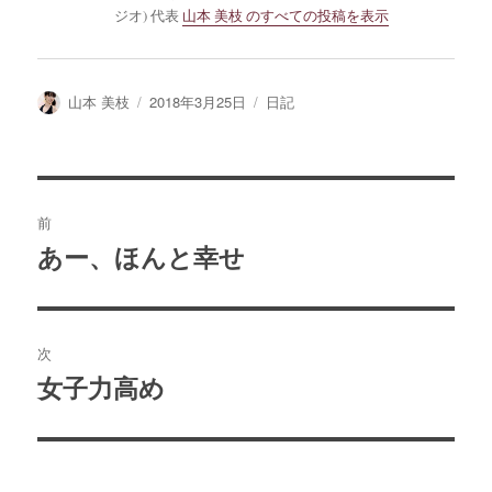
ジオ) 代表
山本 美枝 のすべての投稿を表示
投
投
カ
山本 美枝
2018年3月25日
日記
稿
稿
テ
者
日:
ゴ
リ
ー
投
前
稿
あー、ほんと幸せ
前
の
ナ
投
ビ
稿:
次
ゲ
女子力高め
次
の
ー
投
シ
稿: