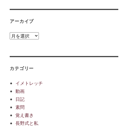
アーカイブ
ア
ー
カ
イ
ブ
カテゴリー
イメトレッチ
動画
日記
素問
覚え書き
長野式と私