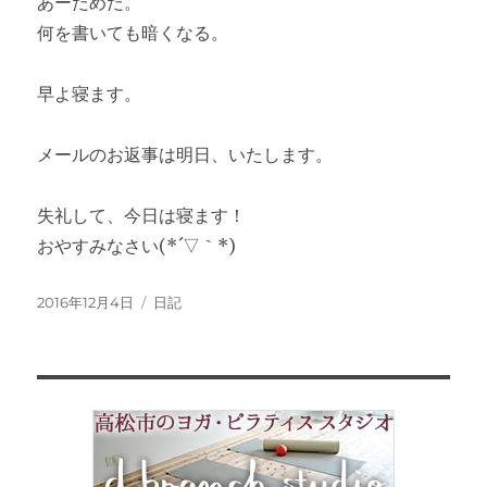
あーだめだ。
何を書いても暗くなる。
早よ寝ます。
メールのお返事は明日、いたします。
失礼して、今日は寝ます！
おやすみなさい(*´▽｀*)
投
2016年12月4日
カ
日記
稿
テ
日:
ゴ
リ
ー