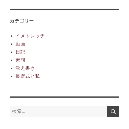
カ
イ
ブ
カテゴリー
イメトレッチ
動画
日記
素問
覚え書き
長野式と私
検
検
索
索: