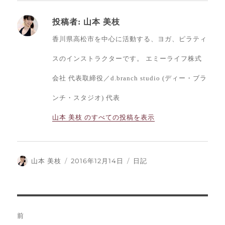
投稿者:
山本 美枝
香川県高松市を中心に活動する、ヨガ、ピラティ
スのインストラクターです。 エミーライフ株式
会社 代表取締役／d.branch studio (ディー・ブラ
ンチ・スタジオ) 代表
山本 美枝 のすべての投稿を表示
投
投
カ
山本 美枝
2016年12月14日
日記
稿
稿
テ
者
日:
ゴ
リ
ー
投
前