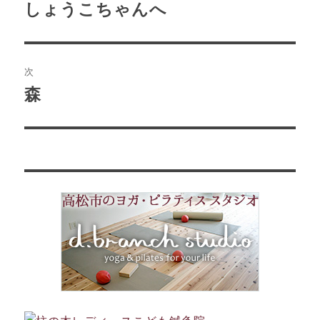
稿
しょうこちゃんへ
前
の
ナ
投
ビ
稿:
次
ゲ
森
次
の
ー
投
シ
稿:
ョ
ン