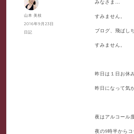
みなさま…
投
山本 美枝
すみません。
稿
投
2016年9月23日
者
稿
ブログ、飛ばしちゃ
カ
日記
日:
テ
ゴ
すみません。
リ
ー
昨日は１日お休
昨日になって気がつ
夜はアルコール度
夜の9時半からコ