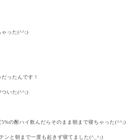
った(^^;)
みだったんです！
いた(^^;)
5%の酎ハイ飲んだらそのまま朝まで寝ちゃった(^^;)
テンと朝まで一度も起きず寝てました(^_^;)