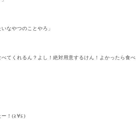
たいなやつのことやろ」
食べてくれるん？よし！絶対用意するけん！よかったら食べ
！(≧∀≦)