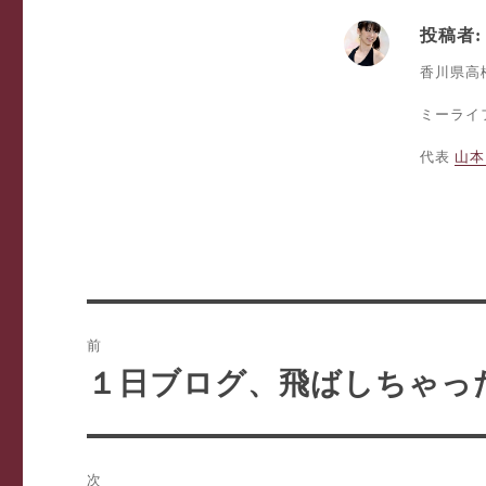
投稿者:
香川県高
ミーライフ
代表
山本
投
前
稿
１日ブログ、飛ばしちゃった
前
の
ナ
投
ビ
稿:
次