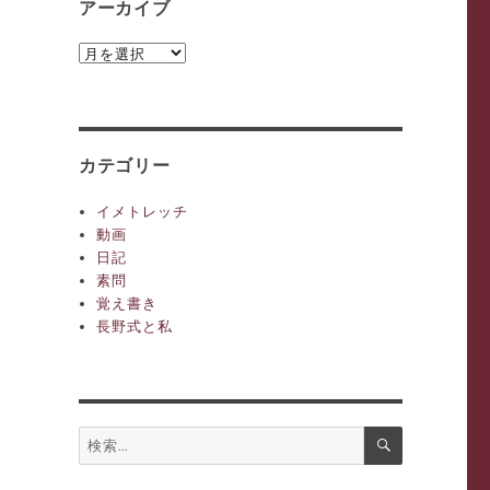
アーカイブ
ア
ー
カ
イ
ブ
カテゴリー
イメトレッチ
動画
日記
素問
覚え書き
長野式と私
検
検
索
索: