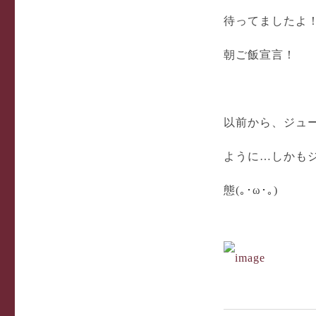
待ってましたよ
朝ご飯宣言！
以前から、ジュ
ように…しかも
態(｡･ω･｡)