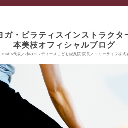
nch studio代表／柿の木レディースこども鍼灸院 院長／エミーライフ株