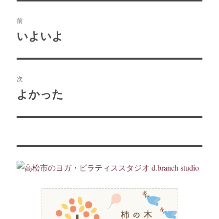
ー
投
前
稿
いよいよ
前
の
ナ
投
ビ
稿:
次
ゲ
よかった
次
の
ー
投
シ
稿:
ョ
ン