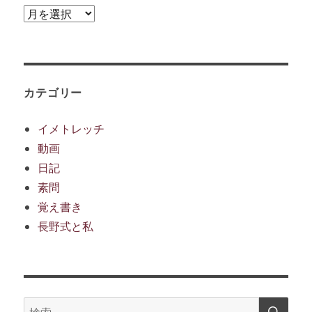
ア
ー
カ
イ
ブ
カテゴリー
イメトレッチ
動画
日記
素問
覚え書き
長野式と私
検
検