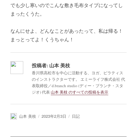
でも少し寒いのでこんな敷き毛布タイプになってし
まったくうた。
なんにせよ、どんなことがあったって、私は帰る！
まっとってよ！くうちゃん！
投稿者:
山本 美枝
香川県高松市を中心に活動する、ヨガ、ピラティス
のインストラクターです。 エミーライフ株式会社 代
表取締役／d.branch studio (ディー・ブランチ・スタ
ジオ) 代表
山本 美枝 のすべての投稿を表示
投
投
カ
山本 美枝
2023年2月3日
日記
稿
稿
テ
者
日:
ゴ
リ