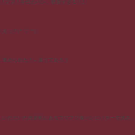
｢ママ！今日のパン、斬新すぎる！｣
えっ？(*’▽’*)
褒められた？←違うであろう
いただいた南新町にあるフワフワ食パンにバターを挟み