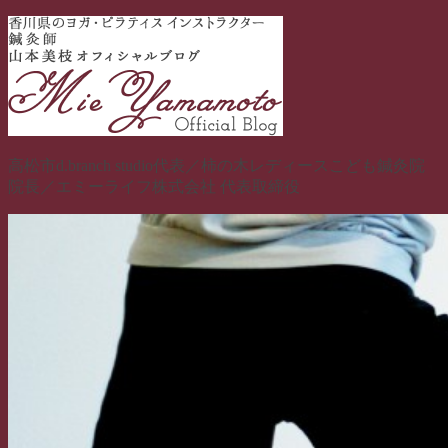
コ
ン
テ
ン
ツ
へ
ス
高松市d.branch studio代表／柿の木レディースこども鍼灸院
キ
院長／エミーライフ株式会社 代表取締役
ッ
プ