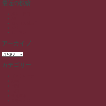
最近の投稿
帰省１日目
8/8
ぬらりの誕生日
7/23
ピーマン
アーカイブ
ア
ー
カテゴリー
カ
イ
ブ
イメトレッチ
動画
日記
素問
覚え書き
長野式と私