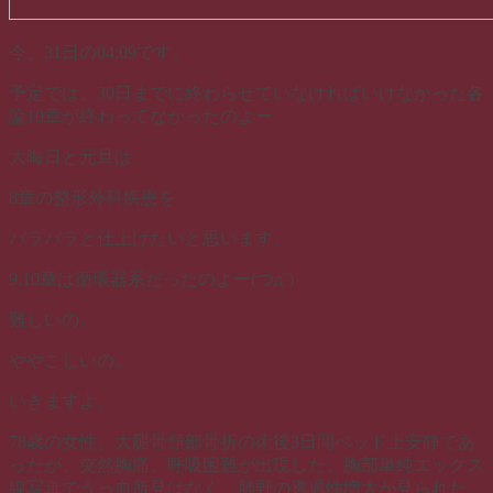
今、31日の04:09です。
予定では、30日までに終わらせていなければいけなかった各
論10章が終わってなかったのよー
大晦日と元旦は
8章の整形外科疾患を
パラパラと仕上げたいと思います。
9,10章は循環器系だったのよー(つд`)
難しいの。
ややこしいの。
いきますよ。
78歳の女性。大腿骨頸部骨折の術後3日間ベッド上安静であ
ったが、突然胸痛、呼吸困難が出現した。胸部単純エックス
線写真でうっ血所見はなく、肺野の透過性増大が見られた。