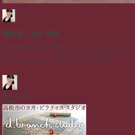
投稿者:
山本 美枝
香川県高松市を中心に活動する、ヨガ、ピラティスのインス
トラクターです。 エミーライフ株式会社 代表取締役／
d.branch studio (ディー・ブランチ・スタジオ) 代表
山本 美枝
のすべての投稿を表示
投
投
カ
稿
稿
テ
山本 美枝
2020年12月31日
2020年12月31日
日記
者
日:
ゴ
前
前
追いくうた
投
リ
の
次
次
娘！
ー
稿
投
の
稿:
投
ナ
稿:
ビ
ゲ