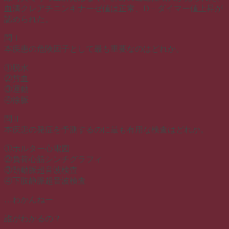
血清クレアチニンキナーゼ値は正常、D－ダイマー値上昇が
認められた。
問Ⅰ
本疾患の危険因子として最も重要なのはどれか。
①脱水
②貧血
③運動
④徐脈
問Ⅱ
本疾患の発症を予測するのに最も有用な検査はどれか。
①ホルター心電図
②負荷心筋シンチグラフィ
③頸動脈超音波検査
④下肢静脈超音波検査
…わかんねー
誰がわかるの？