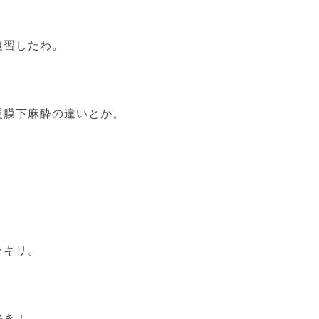
復習したわ。
硬膜下麻酔の違いとか。
ッキリ。
好き！