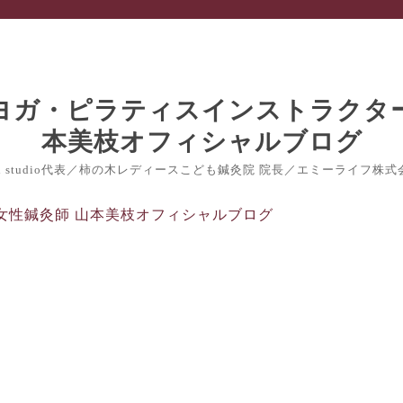
nch studio代表／柿の木レディースこども鍼灸院 院長／エミーライフ株