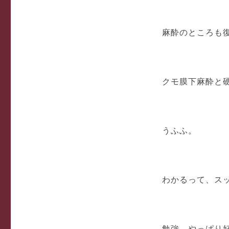
麻酔のところも
クモ膜下麻酔と
うふふ。
わかるって、ス
勉強、やっぱり