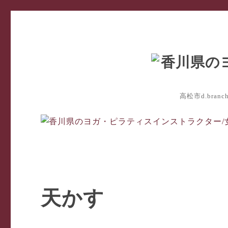
高松市d.bra
天かす