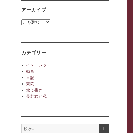
アーカイブ
ア
ー
カ
イ
ブ
カテゴリー
イメトレッチ
動画
日記
素問
覚え書き
長野式と私
検
検
索
索: