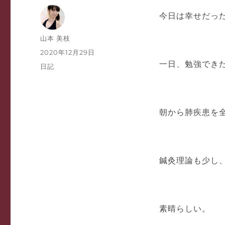
今日は幸せだっ
投
山本 美枝
稿
投
2020年12月29日
者
稿
一日、勉強でき
カ
日記
日:
テ
ゴ
リ
ー
朝から肺疾患を
鍼灸理論も少し
素晴らしい。