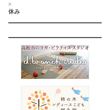
ビ
稿:
次
ゲ
休み
次
の
ー
投
シ
稿:
ョ
ン