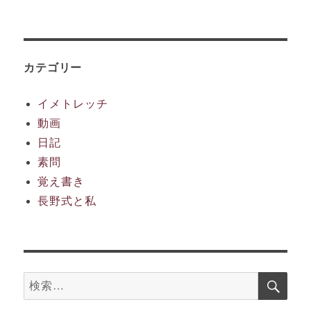
ー
カ
イ
ブ
カテゴリー
イメトレッチ
動画
日記
素問
覚え書き
長野式と私
検
検
索
索: