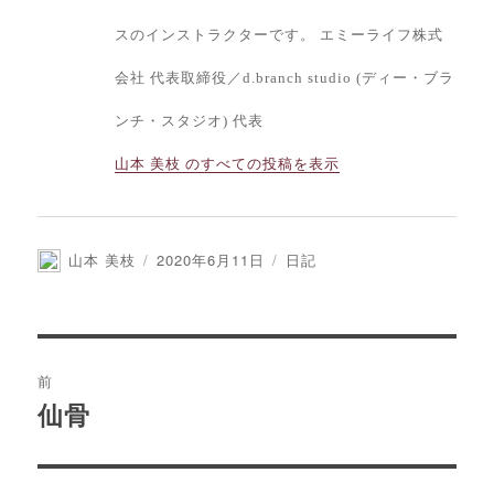
スのインストラクターです。 エミーライフ株式
会社 代表取締役／d.branch studio (ディー・ブラ
ンチ・スタジオ) 代表
山本 美枝 のすべての投稿を表示
投
投
カ
山本 美枝
2020年6月11日
日記
稿
稿
テ
者
日:
ゴ
リ
ー
投
前
稿
仙骨
前
の
ナ
投